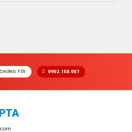
 CHÚNG TÔI
0902.158.007
 PTA
.com