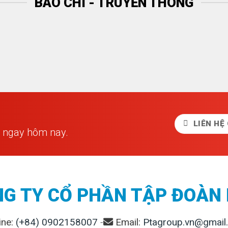
BÁO CHÍ - TRUYỀN THÔNG
LIÊN HỆ
í ngay hôm nay.
G TY CỔ PHẦN TẬP ĐOÀN
ine:
(+84) 0902158007
-
Email:
Ptagroup.vn@gmail