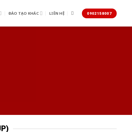
ĐÀO TẠO KHÁC
LIÊN HỆ
0902158007
UP)