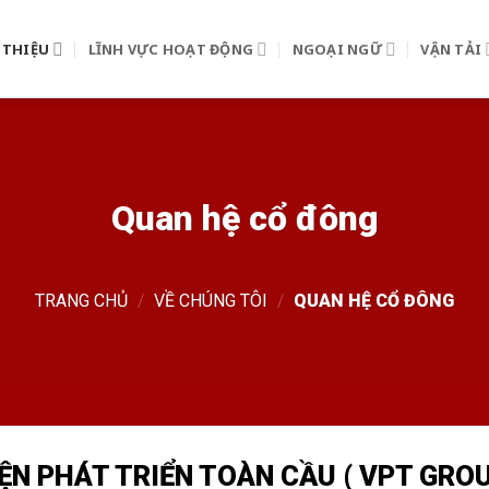
 THIỆU
LĨNH VỰC HOẠT ĐỘNG
NGOẠI NGỮ
VẬN TẢI
Quan hệ cổ đông
TRANG CHỦ
/
VỀ CHÚNG TÔI
/
QUAN HỆ CỔ ĐÔNG
ỆN PHÁT TRIỂN TOÀN CẦU ( VPT GRO