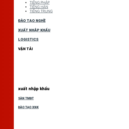
TIẾNG PHÁP
TIẾNG HÀN
TIẾNG TRUNG
ĐÀO TẠO NGHỀ
XUẤT NHẬP KHẨU
LOGISTICS
VẬN TẢI
xuất nhập khẩu
SÀN TMĐT
ĐÀO TẠO XNK