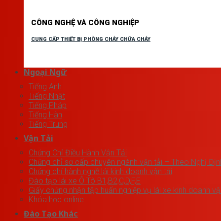
CÔNG NGHỆ VÀ CÔNG NGHIỆP
CUNG CẤP THIẾT BỊ PHÒNG CHÁY CHỮA CHÁY
Ngoại Ngữ
Tiếng Anh
Tiếng Nhật
Tiếng Pháp
Tiếng Hàn
Tiếng Trung
Vận Tải
Chứng Chỉ Điều Hành Vận Tải
Chứng chỉ sơ cấp chuyên ngành vận tải – Theo Nghị Đị
Chứng chỉ hành nghề lái kinh doanh vận tải
Đào tạo lái xe Ô Tô B1,B2,C,D,F,E
Giấy chứng nhận tập huấn nghiệp vụ lái xe kinh doanh vậ
Khóa học online
Đào Tạo Khác