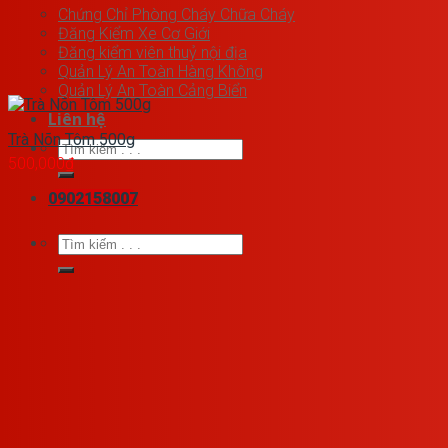
Chứng Chỉ Phòng Cháy Chữa Cháy
Đăng Kiểm Xe Cơ Giới
Đăng kiểm viên thuỷ nội địa
Quản Lý An Toàn Hàng Không
Quản Lý An Toàn Cảng Biển
Liên hệ
Trà Nõn Tôm 500g
Tìm
500,000
₫
kiếm:
0902158007
Tìm
kiếm: