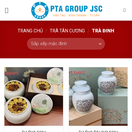
Skip
to
content
TRANG CHỦ
/
TRÀ TÂN CƯƠNG
/
TRÀ ĐINH