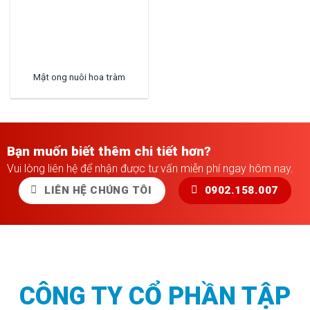
Mật ong nuôi hoa tràm
Bạn muốn biết thêm chi tiết hơn?
Vui lòng liên hệ để nhận được tư vấn miễn phí ngay hôm nay.
LIÊN HỆ CHÚNG TÔI
0902.158.007
CÔNG TY CỔ PHẦN TẬP