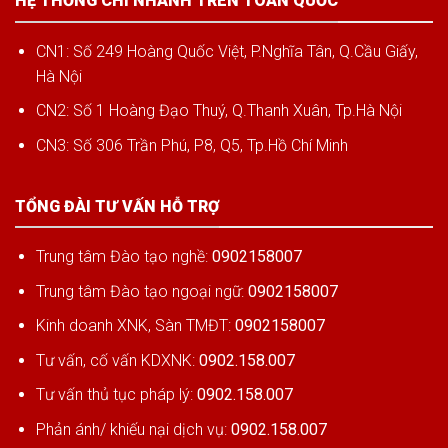
HỆ THỐNG CHI NHÁNH TRÊN TOÀN QUỐC
CN1: Số 249 Hoàng Quốc Việt, P.Nghĩa Tân, Q.Cầu Giấy,
Hà Nội
CN2: Số 1 Hoàng Đạo Thuý, Q.Thanh Xuân, Tp.Hà Nội
CN3: Số 306 Trần Phú, P8, Q5, Tp.Hồ Chí Minh
TỔNG ĐÀI TƯ VẤN HỖ TRỢ
Trung tâm Đào tạo nghề:
0902158007
Trung tâm Đào tạo ngoại ngữ:
0902158007
Kinh doanh XNK, Sàn TMĐT:
0902158007
Tư vấn, cố vấn KDXNK:
0902.158.007
Tư vấn thủ tục pháp lý:
0902.158.007
Phản ánh/ khiếu nại dịch vụ:
0902.158.007