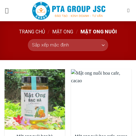
Skip
to
content
TRANG CHỦ
/
MẬT ONG
/
MẬT ONG NUÔI