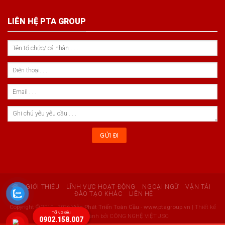
LIÊN HỆ PTA GROUP
GIỚI THIỆU
LĨNH VỰC HOẠT ĐỘNG
NGOẠI NGỮ
VẬN TẢI
ĐÀO TẠO KHÁC
LIÊN HỆ
Copyright © 2010 - 2026
Viện Phát Triển Toàn Cầu - www.ptagroup.vn
| Thiết kế
TỔNG ĐÀI
Web & Vận hành bởi CÔNG NGHỆ VIỆT JSC
0902.158.007