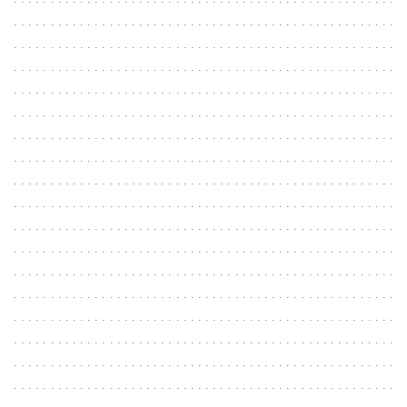
. . . . . . . . . . . . . . . . . . . . . . . . . . . . . . . . . . . . . . . . . . . . . . . . . . . .
. . . . . . . . . . . . . . . . . . . . . . . . . . . . . . . . . . . . . . . . . . . . . . . . . . . .
. . . . . . . . . . . . . . . . . . . . . . . . . . . . . . . . . . . . . . . . . . . . . . . . . . . .
. . . . . . . . . . . . . . . . . . . . . . . . . . . . . . . . . . . . . . . . . . . . . . . . . . . .
. . . . . . . . . . . . . . . . . . . . . . . . . . . . . . . . . . . . . . . . . . . . . . . . . . . .
. . . . . . . . . . . . . . . . . . . . . . . . . . . . . . . . . . . . . . . . . . . . . . . . . . . .
. . . . . . . . . . . . . . . . . . . . . . . . . . . . . . . . . . . . . . . . . . . . . . . . . . . .
. . . . . . . . . . . . . . . . . . . . . . . . . . . . . . . . . . . . . . . . . . . . . . . . . . . .
. . . . . . . . . . . . . . . . . . . . . . . . . . . . . . . . . . . . . . . . . . . . . . . . . . . .
. . . . . . . . . . . . . . . . . . . . . . . . . . . . . . . . . . . . . . . . . . . . . . . . . . . .
. . . . . . . . . . . . . . . . . . . . . . . . . . . . . . . . . . . . . . . . . . . . . . . . . . . .
. . . . . . . . . . . . . . . . . . . . . . . . . . . . . . . . . . . . . . . . . . . . . . . . . . . .
. . . . . . . . . . . . . . . . . . . . . . . . . . . . . . . . . . . . . . . . . . . . . . . . . . . .
. . . . . . . . . . . . . . . . . . . . . . . . . . . . . . . . . . . . . . . . . . . . . . . . . . . .
. . . . . . . . . . . . . . . . . . . . . . . . . . . . . . . . . . . . . . . . . . . . . . . . . . . .
. . . . . . . . . . . . . . . . . . . . . . . . . . . . . . . . . . . . . . . . . . . . . . . . . . . .
. . . . . . . . . . . . . . . . . . . . . . . . . . . . . . . . . . . . . . . . . . . . . . . . . . . .
. . . . . . . . . . . . . . . . . . . . . . . . . . . . . . . . . . . . . . . . . . . . . . . . . . . .