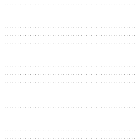
. . . . . . . . . . . . . . . . . . . . . . . . . . . . . . . . . . . . . . . . . . . . . . . . . . . .
. . . . . . . . . . . . . . . . . . . . . . . . . . . . . . . . . . . . . . . . . . . . . . . . . . . .
. . . . . . . . . . . . . . . . . . . . . . . . . . . . . . . . . . . . . . . . . . . . . . . . . . . .
. . . . . . . . . . . . . . . . . . . . . . . . . . . . . . . . . . . . . . . . . . . . . . . . . . . .
. . . . . . . . . . . . . . . . . . . . . . . . . . . . . . . . . . . . . . . . . . . . . . . . . . . .
. . . . . . . . . . . . . . . . . . . . . . . . . . . . . . . . . . . . . . . . . . . . . . . . . . . .
. . . . . . . . . . . . . . . . . . . . . . . . . . . . . . . . . . . . . . . . . . . . . . . . . . . .
. . . . . . . . . . . . . . . . . . . . . . . . . . . . . . . . . . . . . . . . . . . . . . . . . . . .
. . . . . . . . . . . . . . . . . . . . . . . . . . . . . . . . . . . . . . . . . . . . . . . . . . . .
. . . . . . . . . . . . . . . . . . . . . . . . . . . . . . . . . . . . . . . . . . . . . . . . . . . .
. . . . . . . . . . . . . . . . . . . . . . . . . . . . . . . . . . . . . . . . . . . . . . . . . . . .
. . . . . . . . . . . . . . . . . . . . . . . . . . . . . . . . . . . . . . . . . . . . . . . . . . . .
. . . . . . . . . . . . . . . . . . . . . . . . . . .
. . . . . . . . . . . . . . . . . . . . . . . . . . . . . . . . . . . . . . . . . . . . . . . . . . . .
. . . . . . . . . . . . . . . . . . . . . . . . . . . . . . . . . . . . . . . . . . . . . . . . . . . .
. . . . . . . . . . . . . . . . . . . . . . . . . . . . . . . . . . . . . . . . . . . . . . . . . . . .
. . . . . . . . . . . . . . . . . . . . . . . . . . . . . . . . . . . . . . . . . . . . . . . . . . . .
. . . . . . . . . . . . . . . . . . . . . . . . . . . . . . . . . . . . . . . . . . . . . . . . . . . .