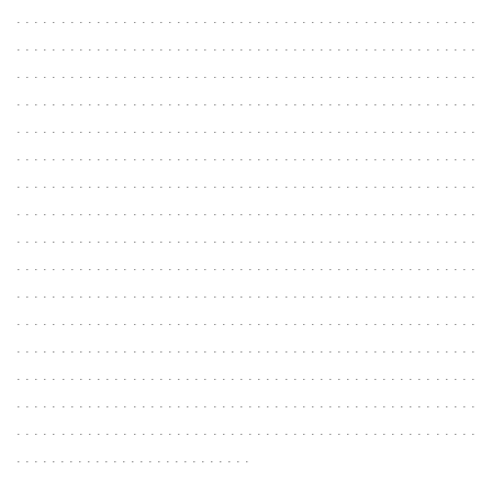
. . . . . . . . . . . . . . . . . . . . . . . . . . . . . . . . . . . . . . . . . . . . . . . . . . . .
. . . . . . . . . . . . . . . . . . . . . . . . . . . . . . . . . . . . . . . . . . . . . . . . . . . .
. . . . . . . . . . . . . . . . . . . . . . . . . . . . . . . . . . . . . . . . . . . . . . . . . . . .
. . . . . . . . . . . . . . . . . . . . . . . . . . . . . . . . . . . . . . . . . . . . . . . . . . . .
. . . . . . . . . . . . . . . . . . . . . . . . . . . . . . . . . . . . . . . . . . . . . . . . . . . .
. . . . . . . . . . . . . . . . . . . . . . . . . . . . . . . . . . . . . . . . . . . . . . . . . . . .
. . . . . . . . . . . . . . . . . . . . . . . . . . . . . . . . . . . . . . . . . . . . . . . . . . . .
. . . . . . . . . . . . . . . . . . . . . . . . . . . . . . . . . . . . . . . . . . . . . . . . . . . .
. . . . . . . . . . . . . . . . . . . . . . . . . . . . . . . . . . . . . . . . . . . . . . . . . . . .
. . . . . . . . . . . . . . . . . . . . . . . . . . . . . . . . . . . . . . . . . . . . . . . . . . . .
. . . . . . . . . . . . . . . . . . . . . . . . . . . . . . . . . . . . . . . . . . . . . . . . . . . .
. . . . . . . . . . . . . . . . . . . . . . . . . . . . . . . . . . . . . . . . . . . . . . . . . . . .
. . . . . . . . . . . . . . . . . . . . . . . . . . . . . . . . . . . . . . . . . . . . . . . . . . . .
. . . . . . . . . . . . . . . . . . . . . . . . . . . . . . . . . . . . . . . . . . . . . . . . . . . .
. . . . . . . . . . . . . . . . . . . . . . . . . . . . . . . . . . . . . . . . . . . . . . . . . . . .
. . . . . . . . . . . . . . . . . . . . . . . . . . . . . . . . . . . . . . . . . . . . . . . . . . . .
. . . . . . . . . . . . . . . . . . . . . . . . . . .
. . . . . . . . . . . . . . . . . . . . . . . . . . . . . . . . . . . . . . . . . . . . . . . . . . . .