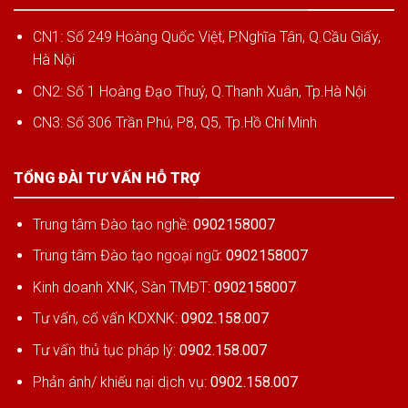
CN1: Số 249 Hoàng Quốc Việt, P.Nghĩa Tân, Q.Cầu Giấy,
Hà Nội
CN2: Số 1 Hoàng Đạo Thuý, Q.Thanh Xuân, Tp.Hà Nội
CN3: Số 306 Trần Phú, P8, Q5, Tp.Hồ Chí Minh
TỔNG ĐÀI TƯ VẤN HỖ TRỢ
Trung tâm Đào tạo nghề:
0902158007
Trung tâm Đào tạo ngoại ngữ:
0902158007
Kinh doanh XNK, Sàn TMĐT:
0902158007
Tư vấn, cố vấn KDXNK:
0902.158.007
Tư vấn thủ tục pháp lý:
0902.158.007
Phản ánh/ khiếu nại dịch vụ:
0902.158.007