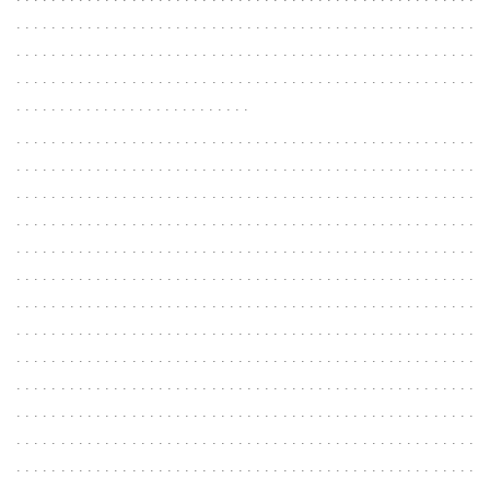
. . . . . . . . . . . . . . . . . . . . . . . . . . . . . . . . . . . . . . . . . . . . . . . . . . . .
. . . . . . . . . . . . . . . . . . . . . . . . . . . . . . . . . . . . . . . . . . . . . . . . . . . .
. . . . . . . . . . . . . . . . . . . . . . . . . . . . . . . . . . . . . . . . . . . . . . . . . . . .
. . . . . . . . . . . . . . . . . . . . . . . . . . .
. . . . . . . . . . . . . . . . . . . . . . . . . . . . . . . . . . . . . . . . . . . . . . . . . . . .
. . . . . . . . . . . . . . . . . . . . . . . . . . . . . . . . . . . . . . . . . . . . . . . . . . . .
. . . . . . . . . . . . . . . . . . . . . . . . . . . . . . . . . . . . . . . . . . . . . . . . . . . .
. . . . . . . . . . . . . . . . . . . . . . . . . . . . . . . . . . . . . . . . . . . . . . . . . . . .
. . . . . . . . . . . . . . . . . . . . . . . . . . . . . . . . . . . . . . . . . . . . . . . . . . . .
. . . . . . . . . . . . . . . . . . . . . . . . . . . . . . . . . . . . . . . . . . . . . . . . . . . .
. . . . . . . . . . . . . . . . . . . . . . . . . . . . . . . . . . . . . . . . . . . . . . . . . . . .
. . . . . . . . . . . . . . . . . . . . . . . . . . . . . . . . . . . . . . . . . . . . . . . . . . . .
. . . . . . . . . . . . . . . . . . . . . . . . . . . . . . . . . . . . . . . . . . . . . . . . . . . .
. . . . . . . . . . . . . . . . . . . . . . . . . . . . . . . . . . . . . . . . . . . . . . . . . . . .
. . . . . . . . . . . . . . . . . . . . . . . . . . . . . . . . . . . . . . . . . . . . . . . . . . . .
. . . . . . . . . . . . . . . . . . . . . . . . . . . . . . . . . . . . . . . . . . . . . . . . . . . .
. . . . . . . . . . . . . . . . . . . . . . . . . . . . . . . . . . . . . . . . . . . . . . . . . . . .