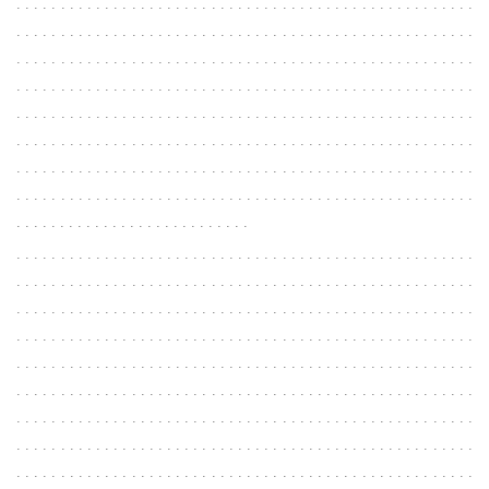
. . . . . . . . . . . . . . . . . . . . . . . . . . . . . . . . . . . . . . . . . . . . . . . . . . . .
. . . . . . . . . . . . . . . . . . . . . . . . . . . . . . . . . . . . . . . . . . . . . . . . . . . .
. . . . . . . . . . . . . . . . . . . . . . . . . . . . . . . . . . . . . . . . . . . . . . . . . . . .
. . . . . . . . . . . . . . . . . . . . . . . . . . . . . . . . . . . . . . . . . . . . . . . . . . . .
. . . . . . . . . . . . . . . . . . . . . . . . . . . . . . . . . . . . . . . . . . . . . . . . . . . .
. . . . . . . . . . . . . . . . . . . . . . . . . . . . . . . . . . . . . . . . . . . . . . . . . . . .
. . . . . . . . . . . . . . . . . . . . . . . . . . . . . . . . . . . . . . . . . . . . . . . . . . . .
. . . . . . . . . . . . . . . . . . . . . . . . . . . . . . . . . . . . . . . . . . . . . . . . . . . .
. . . . . . . . . . . . . . . . . . . . . . . . . . .
. . . . . . . . . . . . . . . . . . . . . . . . . . . . . . . . . . . . . . . . . . . . . . . . . . . .
. . . . . . . . . . . . . . . . . . . . . . . . . . . . . . . . . . . . . . . . . . . . . . . . . . . .
. . . . . . . . . . . . . . . . . . . . . . . . . . . . . . . . . . . . . . . . . . . . . . . . . . . .
. . . . . . . . . . . . . . . . . . . . . . . . . . . . . . . . . . . . . . . . . . . . . . . . . . . .
. . . . . . . . . . . . . . . . . . . . . . . . . . . . . . . . . . . . . . . . . . . . . . . . . . . .
. . . . . . . . . . . . . . . . . . . . . . . . . . . . . . . . . . . . . . . . . . . . . . . . . . . .
. . . . . . . . . . . . . . . . . . . . . . . . . . . . . . . . . . . . . . . . . . . . . . . . . . . .
. . . . . . . . . . . . . . . . . . . . . . . . . . . . . . . . . . . . . . . . . . . . . . . . . . . .
. . . . . . . . . . . . . . . . . . . . . . . . . . . . . . . . . . . . . . . . . . . . . . . . . . . .