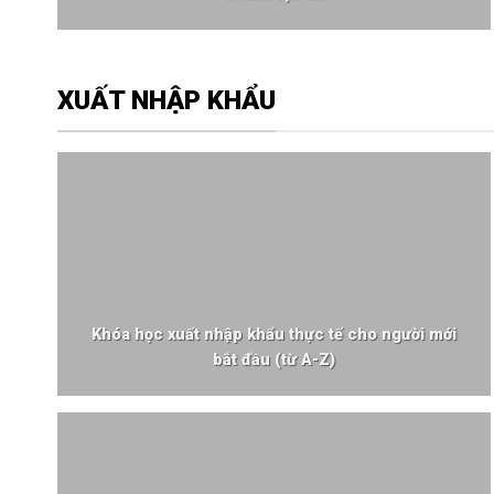
XUẤT NHẬP KHẨU
Khóa học xuất nhập khẩu thực tế cho người mới
bắt đầu (từ A-Z)