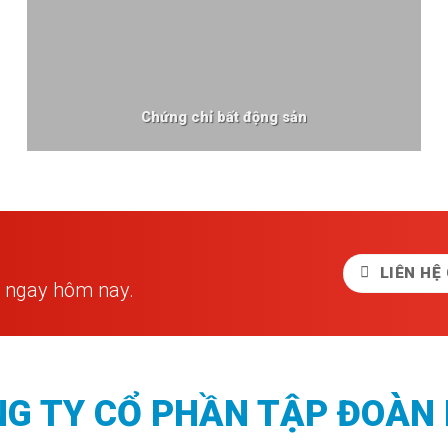
Chứng chỉ bất động sản
LIÊN HỆ
í ngay hôm nay.
G TY CỔ PHẦN TẬP ĐOÀN