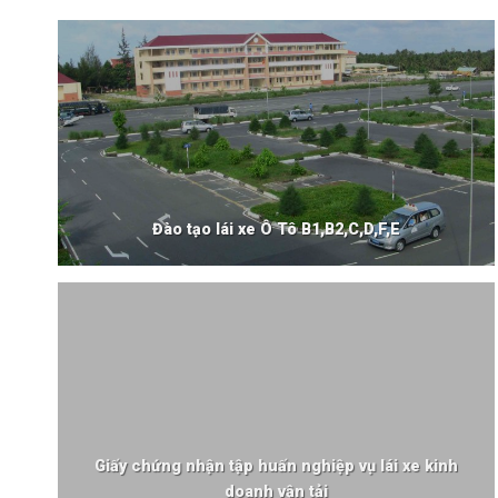
Đào tạo lái xe Ô Tô B1,B2,C,D,F,E
Giấy chứng nhận tập huấn nghiệp vụ lái xe kinh
doanh vận tải