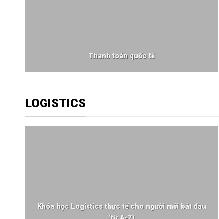
Thanh toán quốc tế
LOGISTICS
Khóa học Logistics thực tế cho người mới bắt đầu
(từ A-Z)