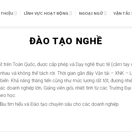
 THIỆU
LĨNH VỰC HOẠT ĐỘNG
NGOẠI NGỮ
VẬN TẢI
ĐÀO TẠO NGHỀ
t trên Toàn Quốc, được cấp phép và Dạy nghề thực tế (cầm tay c
o nhau và không thể tách rời. Thời gian gần đây Vận tải – XNK –
 biến. Khả năng thăng tiến cũng như mức lương rất tốt, đương nh
c doanh nghiệp lớn, Giảng viên giỏi, nhiệt tình từ các Trường Đại
heo học.
đầu tìm hiểu và Đào tạo chuyên sâu cho các doanh nghiệp