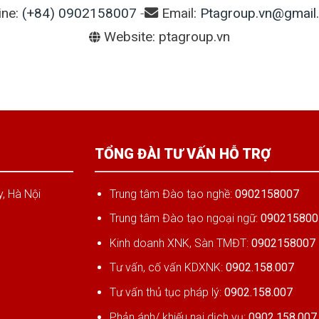
ine:
(+84) 0902158007
-
Email:
Ptagroup.vn@gmail
Website: ptagroup.vn
TỔNG ĐÀI TƯ VẤN HỖ TRỢ
, Hà Nội
Trung tâm Đào tạo nghề:
0902158007
Trung tâm Đào tạo ngoại ngữ:
090215800
Kinh doanh XNK, Sàn TMĐT:
0902158007
Tư vấn, cố vấn KDXNK:
0902.158.007
Tư vấn thủ tục pháp lý:
0902.158.007
Phản ánh/ khiếu nại dịch vụ:
0902.158.007