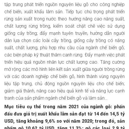
tập trung phát triển nguồn nguyên liệu gỗ cho công nghiệp
chế biến, xuất khẩu lâm sản. Tiếp tục chú trọng phát triển
rừng sản xuất trong nước theo hướng nâng cao năng suất,
chất lượng rừng trồng, kiểm soát chặt chẽ việc sử dụng
giống cây trồng; đẩy mạnh tuyên truyền, hướng dẫn người
dân lựa chọn các loài cây trồng, giống cây trồng có năng
suất, chất lượng, phù hợp nhu cầu của ngành chế biến gỗ;
các biện pháp kỹ thuật thâm canh rừng. Ðẩy mạnh việc phát
triển hiệu quả nguồn nhân lực chất lượng cao. Tăng cường
mở rộng các mô hình liên kết sản xuất giữa người trồng rừng
với các doanh nghiệp chế biến gỗ, hình thành vùng nguyên
liệu tập trung, chủ động nguồn nguyên liệu cho chế biến;
giảm giá thành, nâng cao hiệu quả kinh tế và năng lực cạnh
tranh của sản phẩm ngành chế biến gỗ và lâm sản…
Mục tiêu cụ thể trong năm 2021 của ngành gỗ: phấn
đấu đưa giá trị xuất khẩu lâm sản đạt từ 14 đến 14,5 tỷ
USD, tăng khoảng 9,6% so với năm 2020; trong đó, sản
phẩm gỗ 10,62 tỷ USD, tăng 11,3%; gỗ các loại 2,9 tỷ