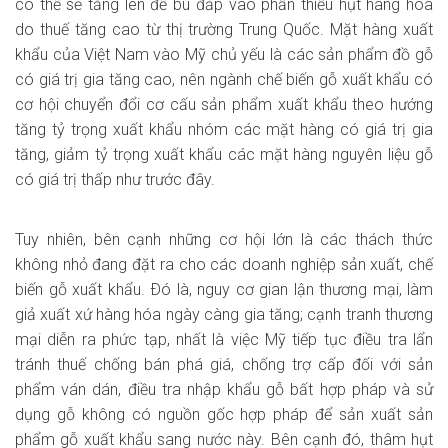
có thể sẽ tăng lên để bù đắp vào phần thiếu hụt hàng hóa
do thuế tăng cao từ thị trường Trung Quốc. Mặt hàng xuất
khẩu của Việt Nam vào Mỹ chủ yếu là các sản phẩm đồ gỗ
có giá trị gia tăng cao, nên ngành chế biến gỗ xuất khẩu có
cơ hội chuyển đổi cơ cấu sản phẩm xuất khẩu theo hướng
tăng tỷ trọng xuất khẩu nhóm các mặt hàng có giá trị gia
tăng, giảm tỷ trọng xuất khẩu các mặt hàng nguyên liệu gỗ
có giá trị thấp như trước đây.
Tuy nhiên, bên cạnh những cơ hội lớn là các thách thức
không nhỏ đang đặt ra cho các doanh nghiệp sản xuất, chế
biến gỗ xuất khẩu. Ðó là, nguy cơ gian lận thương mại, làm
giả xuất xứ hàng hóa ngày càng gia tăng; cạnh tranh thương
mại diễn ra phức tạp, nhất là việc Mỹ tiếp tục điều tra lẩn
tránh thuế chống bán phá giá, chống trợ cấp đối với sản
phẩm ván dán, điều tra nhập khẩu gỗ bất hợp pháp và sử
dụng gỗ không có nguồn gốc hợp pháp để sản xuất sản
phẩm gỗ xuất khẩu sang nước này. Bên cạnh đó, thâm hụt