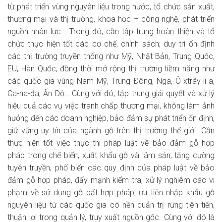
từ phát triển vùng nguyên liệu trong nước, tổ chức sản xuất,
thương mại và thị trường, khoa học – công nghệ, phát triển
nguồn nhân lực… Trong đó, cần tập trung hoàn thiện và tổ
chức thực hiện tốt các cơ chế, chính sách; duy trì ổn định
các thị trường truyền thống như Mỹ, Nhật Bản, Trung Quốc,
EU, Hàn Quốc; đồng thời mở rộng thị trường tiềm năng như
các quốc gia vùng Nam Mỹ, Trung Ðông, Nga, Ô-xtrây-li-a,
Ca-na-đa, Ấn Ðộ… Cùng với đó, tập trung giải quyết và xử lý
hiệu quả các vụ việc tranh chấp thương mại, không làm ảnh
hưởng đến các doanh nghiệp, bảo đảm sự phát triển ổn định,
giữ vững uy tín của ngành gỗ trên thị trường thế giới. Cần
thực hiện tốt việc thực thi pháp luật về bảo đảm gỗ hợp
pháp trong chế biến, xuất khẩu gỗ và lâm sản; tăng cường
tuyên truyền, phổ biến các quy định của pháp luật về bảo
đảm gỗ hợp pháp, đẩy mạnh kiểm tra, xử lý nghiêm các vi
phạm về sử dụng gỗ bất hợp pháp; ưu tiên nhập khẩu gỗ
nguyên liệu từ các quốc gia có nền quản trị rừng tiên tiến,
thuận lợi trong quản lý, truy xuất nguồn gốc. Cùng với đó là