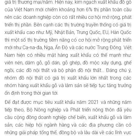
giá trị thương mại/năm. Hiện nay, kim ngạch xuất khẩu đồ gỗ
của Việt Nam mới chiếm khoảng hơn 6% thị phần toàn cầu
nên các doanh nghiệp còn có rất nhiều cơ hội mở rộng, phát
triển thị phần. Bên cạnh các thị trường truyền thống có giá trị
xuất khẩu cao như: Mỹ, Nhật Bản, Trung Quốc, EU, Hàn Quốc
thì một số thị trường tiềm năng có cơ hội mở rộng phát triển
mới như Ca-na-đa, Nga, Ấn Ðộ và các nước Trung Ðông. Việt
Nam hiện có nhiều mặt hàng xuất khẩu có thế mạnh như:
viên nén, dăm gỗ, gỗ dán, gỗ ghép, đồ mộc xây dựng, ghế
ngồi, các đồ nội thất và bộ phận đồ nội thất… Ðáng chú ý,
nhóm đồ nội thất có giá trị xuất khẩu lớn nhất trong các
nhóm hàng xuất khẩu gỗ và lâm sản sẽ tiếp tục tăng trưởng
ổn định trong thời gian tới.
Ðể đạt được mục tiêu xuất khẩu năm 2021 và những năm
tiếp theo, Bộ Nông nghiệp và Phát triển nông thôn đã yêu
cầu cộng đồng doanh nghiệp chế biến, xuất khẩu gỗ và lâm
sản; các hiệp hội ngành hàng và các địa phương cần có
những giải pháp tổng thể, đồng bộ và lâu dài về các lĩnh vực