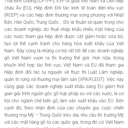
Thái Bình Dương (CPTPP), EVFTA giữa Việt Nam và Liên hiệp
châu Âu (EU); Hiệp định Ðối tác kinh tế toàn diện khu vực
(RCEP) và các hiệp định thương mại song phương với Nhật
Bản, Hàn Quốc, Trung Quốc… Ðó là thuận lợi quan trọng cho
các doanh nghiệp, do thuế nhập khẩu nhiều mặt hàng của
các nước tham gia hiệp định được cắt giảm hoặc xóa bỏ,
tạo lợi thế cạnh tranh cho hàng hóa xuất khẩu của Việt
Nam. Ðây cũng là những cơ hội rất tốt để các doanh nghiệp
gỗ Việt Nam vươn ra thị trường thế giới. Hơn nữa, trong
khuôn khổ hợp tác lĩnh vực, Việt Nam và EU đã tham gia
Hiệp định đối tác tự nguyện về thực thi Luật Lâm nghiệp,
quản trị rừng và thương mại lâm sản (VPA/FLEGT). Việc này
cũng giúp các doanh nghiệp xuất khẩu sang EU giảm thời
gian giải trình nguồn gốc gỗ hợp pháp so với các nước, là cơ
hội cho ngành chế biến gỗ, lâm sản xuất khẩu vào EU. Bên
cạnh đó, theo nhận định của các chuyên gia, cuộc chiến
thương mại Mỹ – Trung Quốc kéo dài, nhu cầu thị trường Mỹ
với các mặt hàng gỗ từ các quốc gia, trong đó có Việt Nam